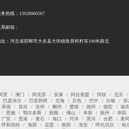
务热线：15028066567
联系邮箱：
地址：河北省邯郸市大名县大街镇鱼营村村东100米路北
阿里
澳门
阿克苏
安康
阿拉善盟
阿坝
北京
巴彦淖尔
巴音郭楞
北海
百色
巴中
白银
崇
承德
昌吉
沧州
郴州
楚雄
德州
德宏
迪
恩施
鄂尔多斯
抚顺
佛山
阜新
抚州
阜阳
广安
贵港
黄石
海口
菏泽
黑河
合肥
黄
呼和浩特
海西
花莲
衡阳
淮安
呼伦贝尔
哈