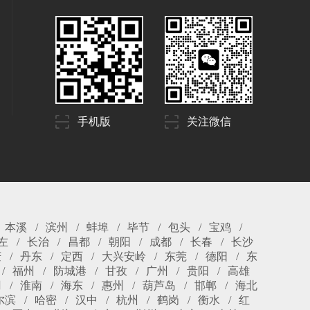
手机版
关注微信
本溪
滨州
蚌埠
毕节
包头
宝鸡
左
长治
昌都
朝阳
成都
长春
长沙
庆
丹东
定西
大兴安岭
东莞
德阳
东
福州
防城港
甘孜
广州
贵阳
高雄
冈
淮南
海东
惠州
葫芦岛
邯郸
海北
尔滨
哈密
汉中
杭州
鹤岗
衡水
红