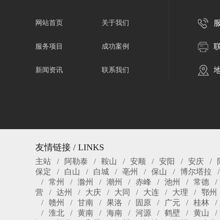
服
网站首页
关于我们
服务项目
成功案例
新闻资讯
联系我们
友情链接 / LINKS
主站
阿勒泰
鞍山
安顺
安阳
安庆
保定
白山
白城
亳州
保山
博尔塔拉
常州
滁州
潮州
赤峰
池州
常德
营
达州
大庆
大同
大连
大理
鄂州
赣州
甘南
果洛
固原
广元
桂林
淮北
黄南
海南
河源
鹤壁
黄山