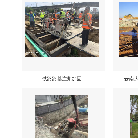
铁路路基注浆加固
云南