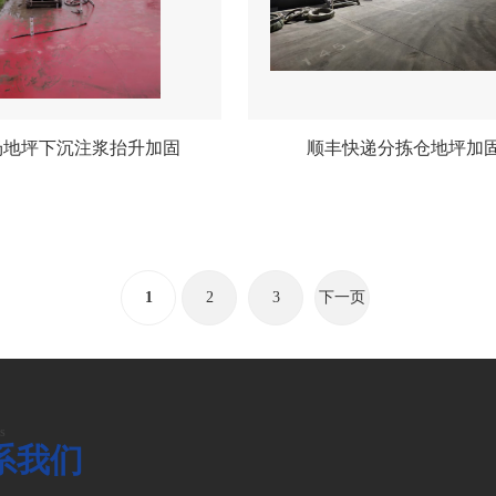
场地坪下沉注浆抬升加固
顺丰快递分拣仓地坪加
1
2
3
下一页
s
系我们