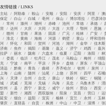
友情链接 / LINKS
主站
阿勒泰
鞍山
安顺
安阳
安庆
阿里
澳
保定
白山
白城
亳州
保山
博尔塔拉
巴彦淖
常州
滁州
潮州
赤峰
池州
常德
承德
营
达州
大庆
大同
大连
大理
鄂州
恩施
赣州
甘南
果洛
固原
广元
桂林
广安
淮北
黄南
海南
河源
鹤壁
黄山
呼和浩特
河
怀化
和田
贺州
河池
湖州
金华
佳木斯
济南
焦作
揭阳
基隆
嘉义
济宁
鸡西
嘉兴
拉萨
丽水
陇南
六盘水
临夏
辽阳
洛阳
林
娄底
临沂
牡丹江
茂名
马鞍山
梅州
绵阳
充
宁波
南平
平凉
萍乡
盘锦
屏东
平顶山
清远
黔南
青岛
曲靖
齐齐哈尔
钦州
泉州
上海
山南
随州
汕尾
上饶
苏州
四平
石嘴
兴
天津
台州
台北
唐山
铁岭
铜仁
铜陵
城
武威
芜湖
无锡
乌海
吴忠
乌鲁木齐
渭
忻州
县
西宁
新北
咸宁
徐州
邢台
西安
盟
新竹
湘西
西双版纳
阳泉
宜昌
营口
运
延安
烟台
益阳
宜宾
榆林
宜兰
永州
玉林
肇庆
直辖县
自贡
株洲
中山
中卫
淄博
张