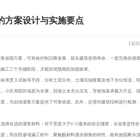
的方案设计与实施要点
【
返回
灌浆加固方案，可有效控制沉降发展，延长建筑使用寿命。一套完善的灌
场施工三个关键阶段，才能实现预期的加固效果。
、标准贯入试验等手段，分析土层分布、土壤压缩模量及地下水位情况，
现，小区局部区域原为水塘，回填土未充分压实，导致地基承载力不足。
深度，为后续灌浆方案提供了可靠依据。此外，还需对建筑结构进行检测
选择合适的灌浆材料：对于宽度大于0.15毫米的岩石缝隙，水泥浆是性
强度；而在防渗堵漏工程中，聚氨酯材料遇水膨胀的特性，能有效阻断水