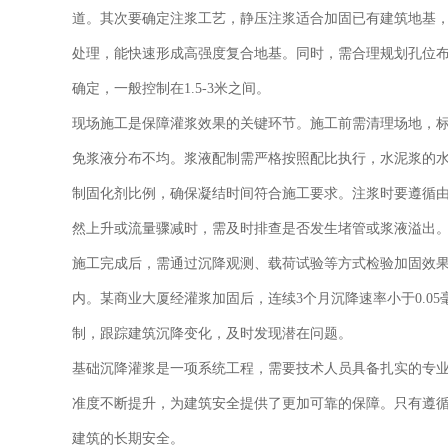
道。其次要确定注浆工艺，静压注浆适合加固已有建筑地基
处理，能快速形成高强度复合地基。同时，需合理规划孔位
确定，一般控制在1.5-3米之间。
现场施工是保障灌浆效果的关键环节。施工前需清理场地，标
免浆液分布不均。浆液配制需严格按照配比执行，水泥浆的水灰
制固化剂比例，确保凝结时间符合施工要求。注浆时要遵循
然上升或流量骤减时，需及时排查是否发生堵管或浆液溢出
施工完成后，需通过沉降观测、载荷试验等方式检验加固效果
内。某商业大厦经灌浆加固后，连续3个月沉降速率小于0.0
制，跟踪建筑沉降变化，及时发现潜在问题。
基础沉降灌浆是一项系统工程，需要技术人员具备扎实的专
准度不断提升，为建筑安全提供了更加可靠的保障。只有遵循
建筑的长期安全。