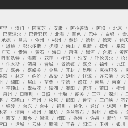
阿里
澳门
阿克苏
安康
阿拉善盟
阿坝
北京
巴彦淖尔
巴音郭楞
北海
百色
巴中
白银
崇
承德
昌吉
沧州
郴州
楚雄
德州
德宏
迪
恩施
鄂尔多斯
抚顺
佛山
阜新
抚州
阜阳
广安
贵港
黄石
海口
菏泽
黑河
合肥
黄
呼和浩特
海西
花莲
衡阳
淮安
呼伦贝尔
哈
佳木斯
酒泉
晋城
景德镇
嘉义
锦州
九江
西
嘉兴
嘉峪关
金昌
开封
昆明
克拉玛依
洛阳
林芝
临汾
吕梁
泸州
辽源
连云港
六
州
绵阳
眉山
苗栗
宁德
怒江
南昌
南京
平顶山
攀枝花
澎湖
濮阳
普洱
莆田
衢州
泉州
日喀则
日照
十堰
韶关
三亚
深圳
平
石嘴山
宿州
松原
邵阳
遂宁
三门峡
宿
铜陵
台东
台中
铜川
通化
通辽
漯河
木齐
渭南
梧州
潍坊
乌兰察布
温州
威海
西安
新乡
湘潭
咸阳
香港
许昌
新竹
营口
运城
云林
鹰潭
宜春
阳江
玉树
银川