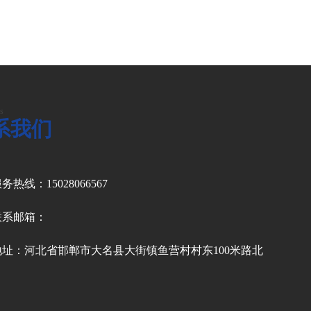
s
系我们
务热线：15028066567
联系邮箱：
地址：河北省邯郸市大名县大街镇鱼营村村东100米路北