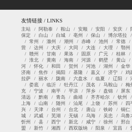
友情链接 / LINKS
主站
阿勒泰
鞍山
安顺
安阳
安庆
保定
白山
白城
亳州
保山
博尔塔拉
常州
滁州
潮州
赤峰
池州
常德
营
达州
大庆
大同
大连
大理
鄂州
赣州
甘南
果洛
固原
广元
桂林
淮北
黄南
海南
河源
鹤壁
黄山
河
怀化
和田
贺州
河池
湖州
金华
济南
焦作
揭阳
基隆
嘉义
济宁
鸡
拉萨
丽水
陇南
六盘水
临夏
辽阳
娄底
临沂
牡丹江
茂名
马鞍山
梅
充
宁波
南平
平凉
萍乡
盘锦
屏东
清远
黔南
青岛
曲靖
齐齐哈尔
钦州
上海
山南
随州
汕尾
上饶
苏州
四
兴
天津
台州
台北
唐山
铁岭
铜仁
城
武威
芜湖
无锡
乌海
吴忠
乌鲁
忻州
县
西宁
新北
咸宁
徐州
邢台
盟
新竹
湘西
西双版纳
阳泉
宜昌