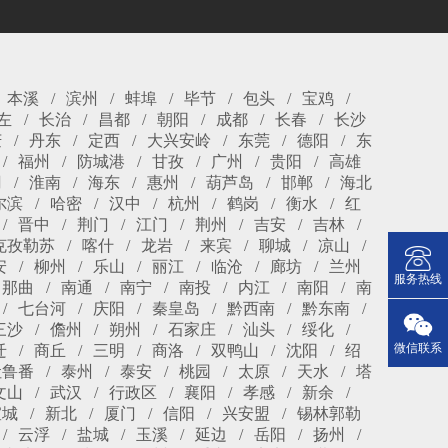
本溪
滨州
蚌埠
毕节
包头
宝鸡
左
长治
昌都
朝阳
成都
长春
长沙
庆
丹东
定西
大兴安岭
东莞
德阳
东
福州
防城港
甘孜
广州
贵阳
高雄
冈
淮南
海东
惠州
葫芦岛
邯郸
海北
尔滨
哈密
汉中
杭州
鹤岗
衡水
红
晋中
荆门
江门
荆州
吉安
吉林
克孜勒苏
喀什
龙岩
来宾
聊城
凉山
安
柳州
乐山
丽江
临沧
廊坊
兰州
服务热线
那曲
南通
南宁
南投
内江
南阳
南
七台河
庆阳
秦皇岛
黔西南
黔东南
三沙
儋州
朔州
石家庄
汕头
绥化
微信联系
迁
商丘
三明
商洛
双鸭山
沈阳
绍
吐鲁番
泰州
泰安
桃园
太原
天水
塔
文山
武汉
行政区
襄阳
孝感
新余
宣城
新北
厦门
信阳
兴安盟
锡林郭勒
云浮
盐城
玉溪
延边
岳阳
扬州