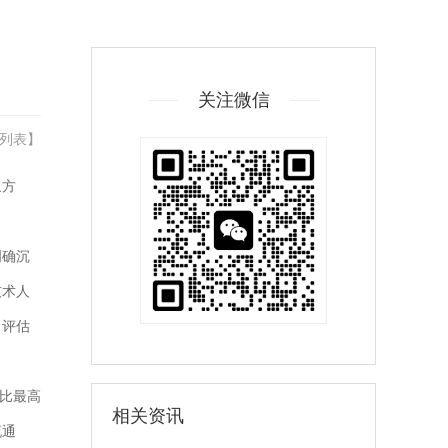
关注微信
列表
】
浆方
明确沉
技术人
，评估
价比最高
相关资讯
流通