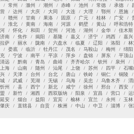
常州
滁州
潮州
赤峰
池州
常德
承德
营
达州
大庆
大同
大连
大理
鄂州
恩施
赣州
甘南
果洛
固原
广元
桂林
广安
淮北
黄南
海南
河源
鹤壁
黄山
呼和浩特
河
怀化
和田
贺州
河池
湖州
金华
佳木斯
济南
焦作
揭阳
基隆
嘉义
济宁
鸡西
嘉兴
拉萨
丽水
陇南
六盘水
临夏
辽阳
洛阳
林
娄底
临沂
牡丹江
茂名
马鞍山
梅州
绵阳
充
宁波
南平
平凉
萍乡
盘锦
屏东
平顶山
清远
黔南
青岛
曲靖
齐齐哈尔
钦州
泉州
上海
山南
随州
汕尾
上饶
苏州
四平
石嘴
兴
天津
台州
台北
唐山
铁岭
铜仁
铜陵
城
武威
芜湖
无锡
乌海
吴忠
乌鲁木齐
渭
忻州
县
西宁
新北
咸宁
徐州
邢台
西安
盟
新竹
湘西
西双版纳
阳泉
宜昌
营口
运
延安
烟台
益阳
宜宾
榆林
宜兰
永州
玉林
肇庆
直辖县
自贡
株洲
中山
中卫
淄博
张